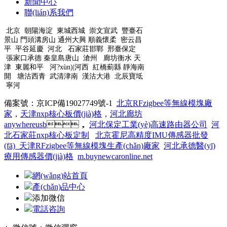
新聞中心
聯(lián)系我們
北京
朝陽海淀
東城西城
崇文宣武
豐臺石
景山
門頭溝房山
通州大興
順義懷柔
密云昌
平
平谷延慶
河北
石家莊邯鄲
邢臺保定
張家口承德
秦皇島唐山
滄州
廊坊衡水
天
津
東麗和平
河?xùn)|河西
紅橋薊縣
靜海南
開
塘沽西青
武清津南
漢沽大港
北辰寶坻
寧河
備案號：
京ICP備19027749號-1
北京RFzigbee等無線模塊廠
家
，
天津nxp核心板價(jià)格
，
河北廊坊
anywhereusb
，
河北保定工業(yè)高速路由器公司
河
北石家莊nxp核心板定制
北京霍尼高精度IMU傳感器批發
(fā)
天津RFzigbee等無線模塊生產(chǎn)廠家
河北承德醫(yī)
療用傳感器價(jià)格
m.buynewcaronline.net
網(wǎng)站首頁
產(chǎn)品中心
添加微信
電話咨詢