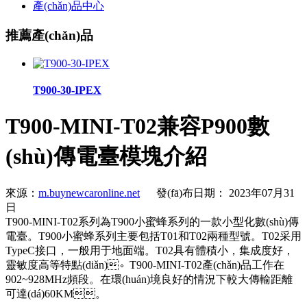
產(chǎn)品中心
推薦產(chǎn)品
T900-30-IPEX
T900-MINI-T02兼容P900數
(shù)傳電臺模塊介紹
來源：
m.buynewcaronline.net
發(fā)布日期： 2023年07月31
日
T900-MINI-T02系列為T900小蜜蜂系列的一款小型化數(shù)傳
電臺。T900小蜜蜂系列主要包括T01和T02兩種型號。T02采用
TypeC接口，一般用于地面端。T02具有體積小，集成度好，
靈敏度高等特點(diǎn)。T900-MINI-T02產(chǎn)品工作在
902~928MHz頻段。在環(huán)境良好的情況下較大傳輸距離
可達(dá)60KM。