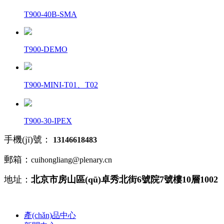
T900-40B-SMA
T900-DEMO
T900-MINI-T01、T02
T900-30-IPEX
手機(jī)號：
13146618483
郵箱：
cuihongliang@plenary.cn
地址：
北京市房山區(qū)卓秀北街6號院7號樓10層1002
產(chǎn)品中心