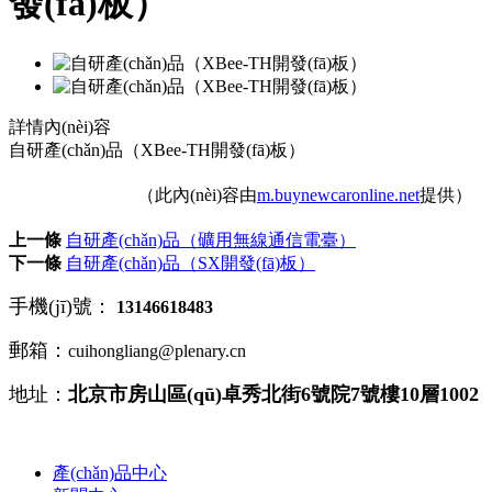
發(fā)板）
詳情內(nèi)容
自研產(chǎn)品（XBee-TH開發(fā)板）
（此內(nèi)容由
m.buynewcaronline.net
提供）
上一條
自研產(chǎn)品（礦用無線通信電臺）
下一條
自研產(chǎn)品（SX開發(fā)板）
手機(jī)號：
13146618483
郵箱：
cuihongliang@plenary.cn
地址：
北京市房山區(qū)卓秀北街6號院7號樓10層1002
產(chǎn)品中心